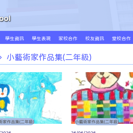
學生資訊
學生表現
家校合作
校友資訊
堂校合作
周年學校發計劃書及報告
學校發展津貼計劃書及報告
特色課程 SPARKLE
創新科技教學(BYOD及AI)
MS Sportstars 未來之星
Global Kids 世界公民
小藝術家作品集(一年級)
小藝術家作品集(二年級)
小藝術家作品集(三年級)
小藝術家作品集(四年級)
小藝術家作品集(五年級)
小藝術家作品集(六年級)
小藝術家作品集(二年級)
術家作品集(二年級)
小藝術家作品集(二年級)
/2026
26/06/2026