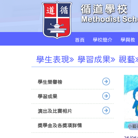
首頁
學校簡介
學與教
學生表現
學習成果
視藝
學生榮譽榜
學習成果
演出及比賽相片
獎學金及各獎項詳情
小藝
26/06