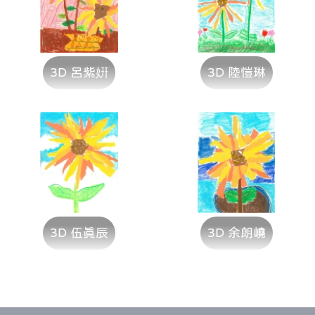
3D 呂紫姸
3D 陸愷琳
3D 伍真辰
3D 余朗嶢