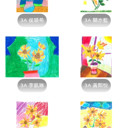
3A 侯穎希
3A 關亦藍
3A 李凱琳
3A 黃熙悅