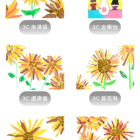
3C 朱清言
3C 金樂怡
3C 盧康童
3C 莫若琳