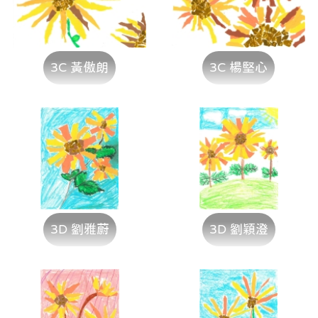
3C 黃傲朗
3C 楊堅心
3D 劉雅蔚
3D 劉穎澄