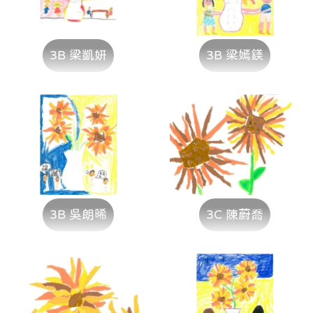
3B 梁凱妍
3B 梁嫣鎂
3B 吳朗晞
3C 陳蔚喬