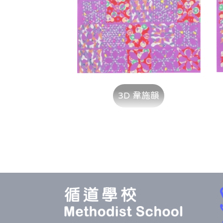
3D 韋施韻