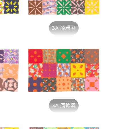
3A 薛雅君
3A 周琢清