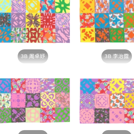
3B 周卓妤
3B 李治霆