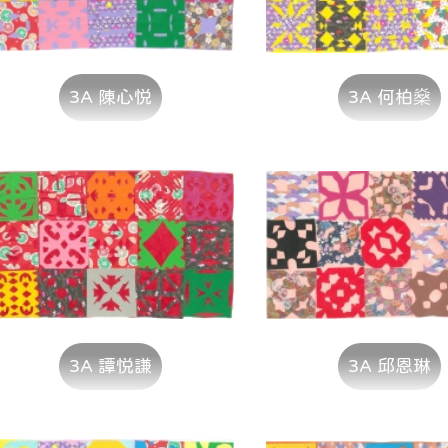
3A 陳心悦
3A 何柏燊
3A 譚悦謙
3A 邱恩琳