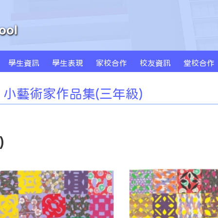
學生資訊
學生表現
家校合作
校友資訊
堂校合作
周年學校發計劃書及報告
學校發展津貼計劃書及報告
特色課程 SPARKLE
創新科技教學(BYOD及AI)
MS Sportstars 未來之星
Global Kids 世界公民
小藝術家作品集(一年級)
小藝術家作品集(二年級)
小藝術家作品集(三年級)
小藝術家作品集(四年級)
小藝術家作品集(五年級)
小藝術家作品集(六年級)
小藝術家作品集(三年級)
)