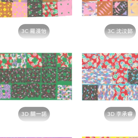
3C 羅漫怡
3C 沈汶懿
3D 關一諾
3D 李承睿