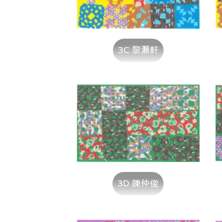
3C 黎灝軒
3D 陳仲俊