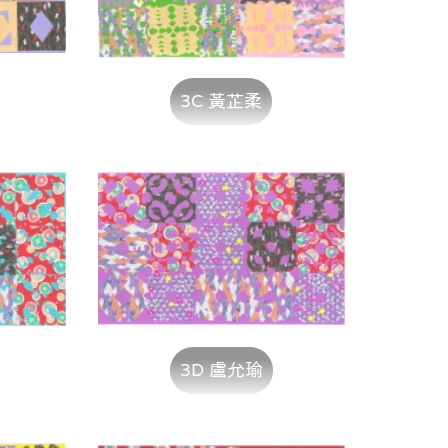
3C 黃芷柔
3D 盧允瑜