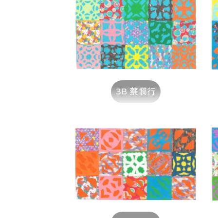
3B 蔡憫行