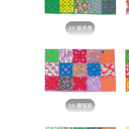
3A 區卓彥
3A 蕭愷宜