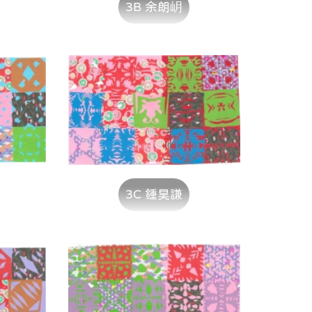
3B 余朗岄
3C 鍾昊謙