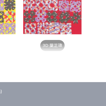
3D 葉芷瑋
)