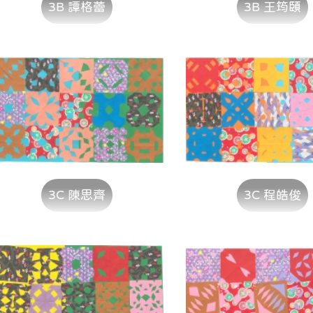
3B 譚格蕾
3B 王筠頤
3C 陳思齊
3C 程皓俊