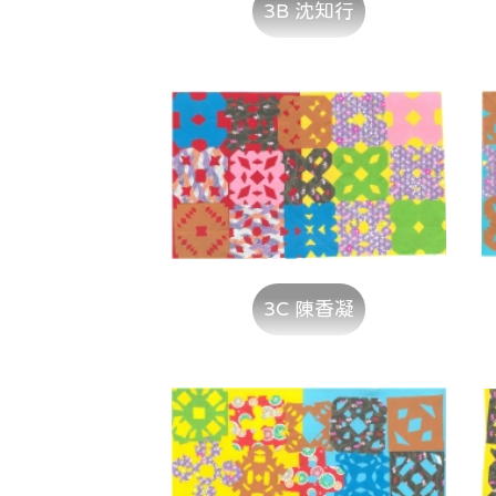
3B 沈知行
3C 陳香凝