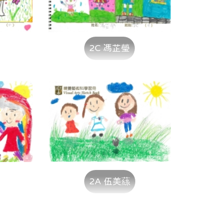
2C 馮芷瑩
2A 伍美蕬