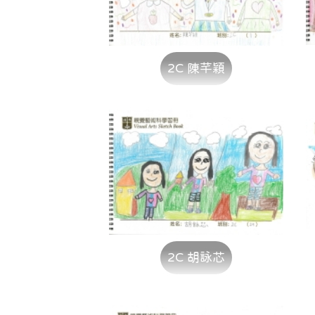
2C 陳芊穎
2C 胡詠芯