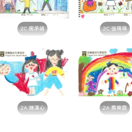
2C 周承禧
2C 張晴晴
2A 陳漢心
2A 蔡樂靈