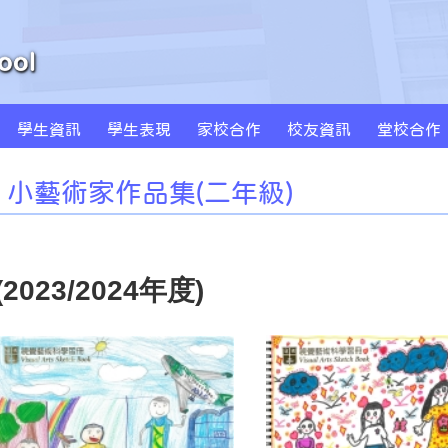
學生資訊
學生表現
家校合作
校友資訊
堂校合作
周年學校發計劃書及報告
學校發展津貼計劃書及報告
特色課程 SPARKLE
創新科技教學(BYOD及AI)
MS Sportstars 未來之星
Global Kids 世界公民
小藝術家作品集(一年級)
小藝術家作品集(二年級)
小藝術家作品集(三年級)
小藝術家作品集(四年級)
小藝術家作品集(五年級)
小藝術家作品集(六年級)
小藝術家作品集(二年級)
23/2024年度)