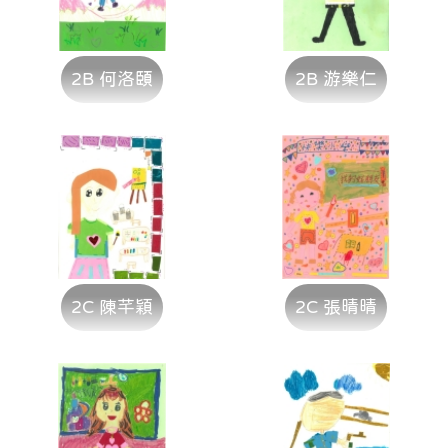
2B 何洛頤
2B 游樂仁
2C 陳芊穎
2C 張晴晴