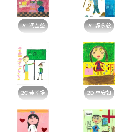
2C 馮芷瑩
2C 譚永毅
2C 黃孝揚
2D 林安如