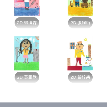
2D 楊清霖
2D 張爾珩
2D 黃雅歆
2D 黎梓樂