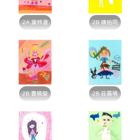
2A 葉梓澄
2B 陳柏同
2B 曹曉瑩
2B 莊嘉晴