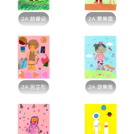
2A 趙睿舜
2A 蔡樂靈
2A 呂芷彤
2A 游樂雅