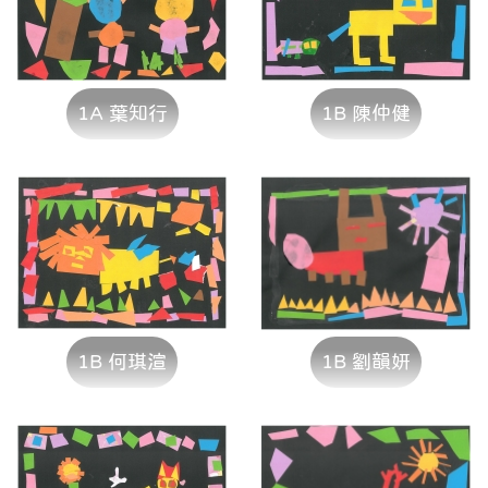
1A 葉知行
1B 陳仲健
1B 何琪渲
1B 劉韻妍