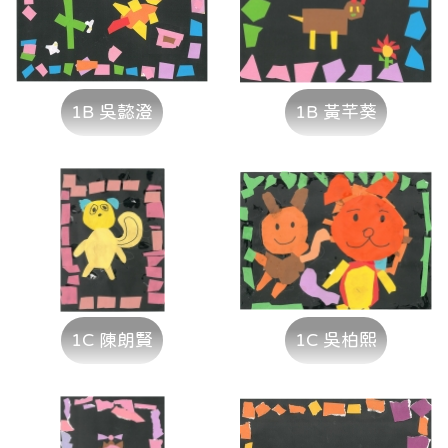
1B 吳懿澄
1B 黃芊葵
1C 陳朗賢
1C 吳柏熙