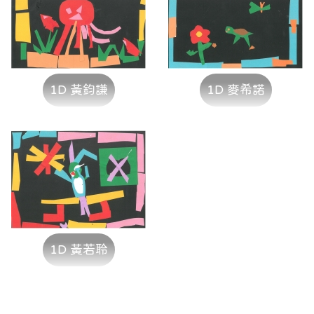
1D 黃鈞謙
1D 麥希諾
1D 黃若聆