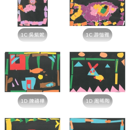
1C 吳紫妮
1C 游愷雅
1D 陳禧樺
1D 周晞陶