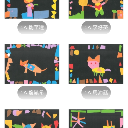
1A 劉芊曈
1A 李籽葵
1A 龍胤希
1A 馬沛蘨