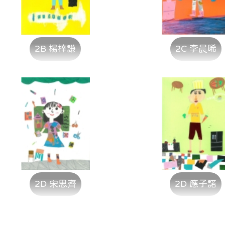
2B 楊梓謙
2C 李晨晞
2D 宋思齊
2D 應子諾