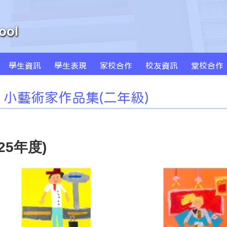
學生資訊
學生表現
家校合作
校友資訊
堂校合作
周年學校發計劃書及報告
學校發展津貼計劃書及報告
特色課程 SPARKLE
創新科技教學(BYOD及AI)
MS Sportstars 未來之星
Global Kids 世界公民
小藝術家作品集(一年級)
小藝術家作品集(二年級)
小藝術家作品集(三年級)
小藝術家作品集(四年級)
小藝術家作品集(五年級)
小藝術家作品集(六年級)
小藝術家作品集(二年級)
25年度)