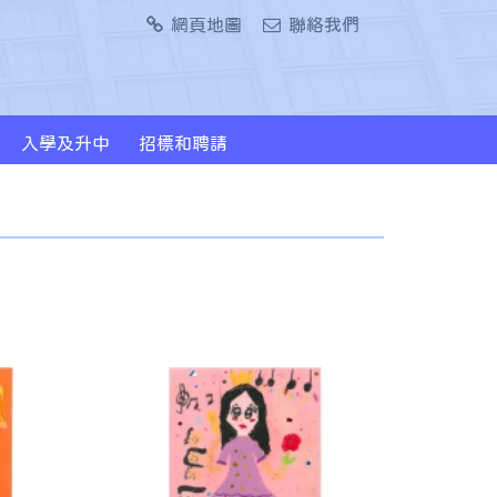
網頁地圖
聯絡我們
入學及升中
招標和聘請
2024/2026年度升中派位概況