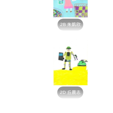
2B 朱凱欣
2D 丘晨志