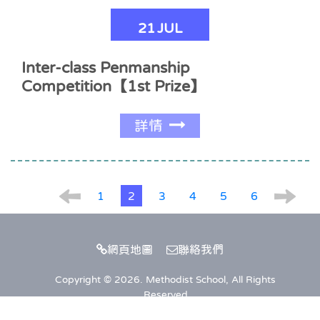
21
JUL
Inter-class Penmanship
Competition【1st Prize】
詳情
1
2
3
4
5
6
網頁地圖
聯絡我們
Copyright © 2026. Methodist School, All Rights
Reserved