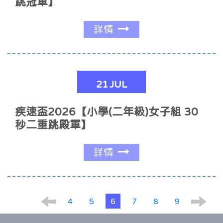
跳冠軍】
詳情
21
JUL
疾速盃2026【小學(二年級)女子組 30
秒二重跳殿軍】
詳情
4
5
6
7
8
9