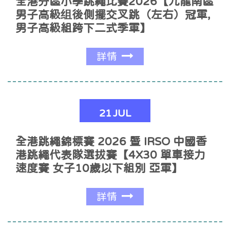
全港分區小學跳繩比賽2026【九龍南區
男子高級组後側擺交叉跳（左右）冠軍,
男子高級組跨下二式季軍】
詳情
21
JUL
全港跳繩錦標賽 2026 暨 IRSO 中國香
港跳繩代表隊選拔賽【4X30 單車接力
速度賽 女子10歲以下組別 亞軍】
詳情