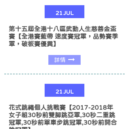
21
JUL
第十五屆全港十八區武動人生慈善金盃
賽【全港賽藍帶 速度賽冠軍，品勢賽季
軍，破板賽優異】
詳情
21
JUL
花式跳繩個人挑戰賽【2017-2018年
女子組30秒前雙腳跳亞軍,30秒二重跳
冠軍,30秒前單車步跳冠軍,30秒前開合