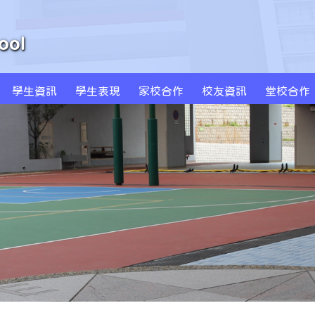
學生資訊
學生表現
家校合作
校友資訊
堂校合作
周年學校發計劃書及報告
學校發展津貼計劃書及報告
特色課程 SPARKLE
創新科技教學(BYOD及AI)
MS Sportstars 未來之星
Global Kids 世界公民
小藝術家作品集(一年級)
小藝術家作品集(二年級)
小藝術家作品集(三年級)
小藝術家作品集(四年級)
小藝術家作品集(五年級)
小藝術家作品集(六年級)