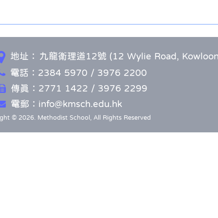
地址：
九龍衛理道12號 (12 Wylie Road, Kowloon
電話：2384 5970 / 3976 2200
傳真：2771 1422 / 3976 2299
電郵：info@kmsch.edu.hk
ght © 2026. Methodist School, All Rights Reserved