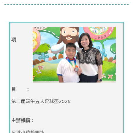
項
目 ：
第二屆端午五人足球盃2025
主辦機構：
足球小將培訓坊