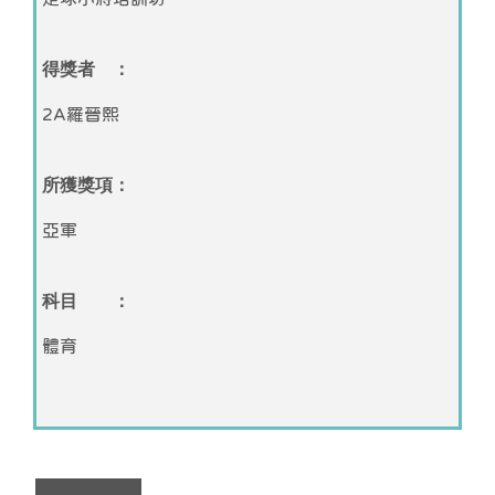
得獎者 ：
2A羅晉熙
所獲獎項：
亞軍
科目 ：
體育