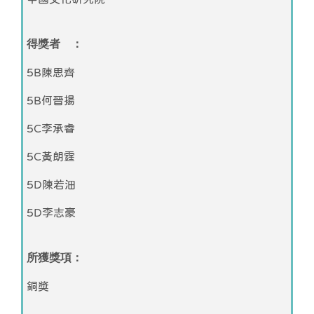
得獎者 ：
5B陳思齊
5B何晉揚
5C李承睿
5C黃朗霆
5D陳若沺
5D李志豪
所獲獎項：
銅獎