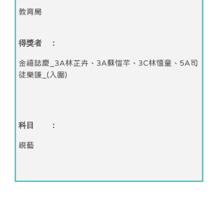
教育局
得獎者 ：
金禧誌慶_3A林芷卉、3A蘇愷芊、3C林憘童、5A司
徒樂謙_(入圍)
科目 ：
視藝