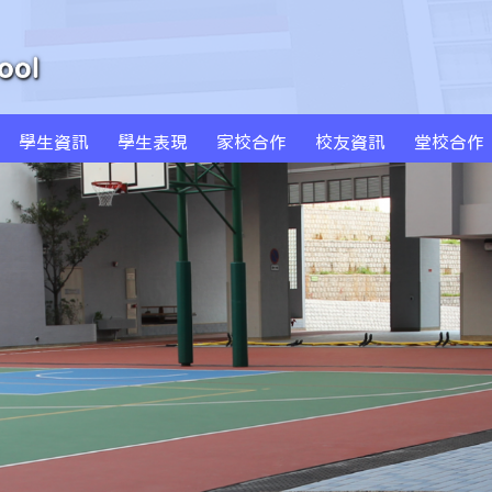
學生資訊
學生表現
家校合作
校友資訊
堂校合作
周年學校發計劃書及報告
學校發展津貼計劃書及報告
特色課程 SPARKLE
創新科技教學(BYOD及AI)
MS Sportstars 未來之星
Global Kids 世界公民
小藝術家作品集(一年級)
小藝術家作品集(二年級)
小藝術家作品集(三年級)
小藝術家作品集(四年級)
小藝術家作品集(五年級)
小藝術家作品集(六年級)