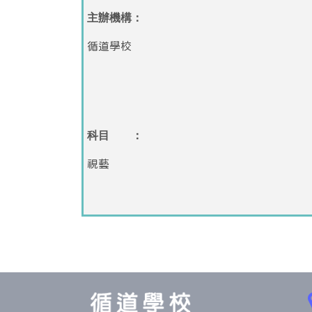
主辦機構：
循道學校
科目 ：
視藝