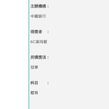
主辦機構：
中國銀行
得獎者 ：
6C梁尚智
所獲獎項：
冠軍
科目 ：
體育