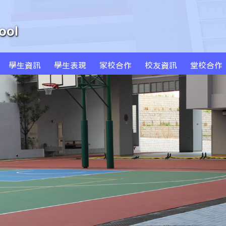
學生資訊
學生表現
家校合作
校友資訊
堂校合作
周年學校發計劃書及報告
學校發展津貼計劃書及報告
特色課程 SPARKLE
創新科技教學(BYOD及AI)
MS Sportstars 未來之星
Global Kids 世界公民
小藝術家作品集(一年級)
小藝術家作品集(二年級)
小藝術家作品集(三年級)
小藝術家作品集(四年級)
小藝術家作品集(五年級)
小藝術家作品集(六年級)