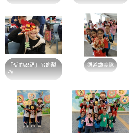
「愛的祝福」吊飾製
循道讚美隊
作