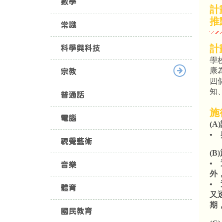
數學
計
推
常識
計
科學與科技
學
康
宗教
四
知
普通話
施
電腦
(
•
視覺藝術
(
•
音樂
外
•
體育
又
期
國民教育