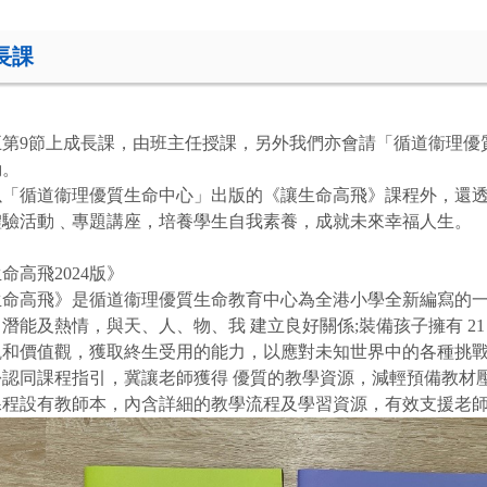
長課
五第9節上成長課，由班主任授課，另外我們亦會請「循道衞理優
動。
以「循道衞理優質生命中心」出版的《讓生命高飛》課程外，還
體驗活動﹑專題講座，培養學生自我素養，成就未來幸福人生。
命高飛2024版》
生命高飛》是循道衞理優質生命教育中心為全港小學全新編寫的一
潛能及熱情，與天、人、物、我 建立良好關係;裝備孩子擁有 2
觀和價值觀，獲取終生受用的能力，以應對未知世界中的各種挑戰
份認同課程指引，冀讓老師獲得 優質的教學資源，減輕預備教材
課程設有教師本，內含詳細的教學流程及學習資源，有效支援老