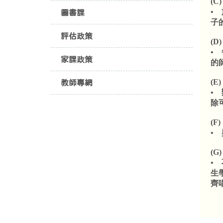
(C
•
圖書課
子
評估政策
(
•
家課政策
的
(
教師專網
•
除
(F
•
(
•
生
齊