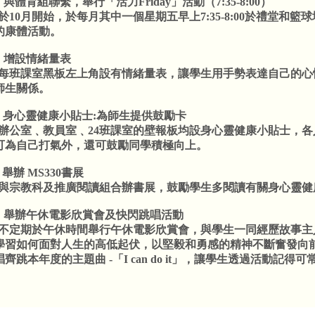
) 與體育組聯繫，舉行「活力Friday」活動（7:35-8:00）
 於10月開始，於每月其中一個星期五早上7:35-8:00於禮堂
的康體活動。
D) 增設情緒量表
 每班課室黑板左上角設有情緒量表，讓學生用手勢表達自己的
師生關係。
E) 身心靈健康小貼士:為師生提供鼓勵卡
 辦公室﹑教員室﹑24班課室的壁報板均設身心靈健康小貼士，
可為自己打氣外，還可鼓勵同學積極向上。
) 舉辦 MS330書展
 與宗教科及推廣閱讀組合辦書展，鼓勵學生多閱讀有關身心靈健
G) 舉辦午休電影欣賞會及快閃跳唱活動
 不定期於午休時間舉行午休電影欣賞會，與學生一同經歷故事
學習如何面對人生的高低起伏，以堅毅和勇感的精神不斷奮發向
唱齊跳本年度的主題曲 -「I can do it」，讓學生透過活動記得可