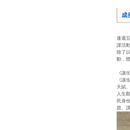
成
逢週
課活
除了
動﹑
《讓生
《讓
天賦、
人生
民身
題。