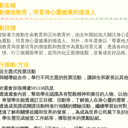
劃名稱
動價值教育，培育身心靈健康的循道人
劃目標
校除著力推動生命教育和正向教育外，由去年開始加入關注身心
為重點，培育身心靈健康的循道人。另外，本年度會以「尊重他
個教育局首要培育的價值觀和態度作為重點培育元素，透過各科
、情、行三個層面學習，從而內化正面價值觀，並養成良好品格
行策略/方法
A)設主題式投票活動
 與輔導組合作，舉行不同主題的投票活動 ，讓師生和家長以其
B)於週會加強傳遞MS330訊息
 透過週會內容，幫助學生認識具有堅毅精神和責任的人物、以
，希望學生能透過訂立目標、活動等，了解個人在身心靈的需要
 透過成長課或聯課活動時進行相關的體驗活動，繼續學習如何
透過了解和關懷祖國和世界的發展，，為成為世界公民奠下良好
，學生需完成秘笈/工作紙等，獲取校本的獎勵貼紙。