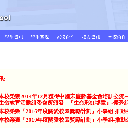
學生資訊
學生表現
家校合作
校友資訊
堂校合作
周年學校發計劃書及報告
學校發展津貼計劃書及報告
特色課程 SPARKLE
創新科技教學(BYOD及AI)
MS Sportstars 未來之星
Global Kids 世界公民
小藝術家作品集(一年級)
小藝術家作品集(二年級)
小藝術家作品集(三年級)
小藝術家作品集(四年級)
小藝術家作品集(五年級)
小藝術家作品集(六年級)
訊:
本校榮獲2014年12月獲得中國宋慶齡基金會培訓交流
生命教育活動組委會所頒發 『生命彩虹獎章』-優秀
本校榮獲「2016年度關愛校園獎勵計劃」小學組-推
本校榮獲「2019年度關愛校園獎勵計劃」小學組-推