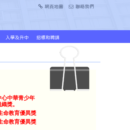
網頁地圖
聯絡我們
入學及升中
招標和聘請
2024/2026年度升中派位概況
中心中華青少年
組織獎。
動生命教育優異獎
動生命教育優異獎