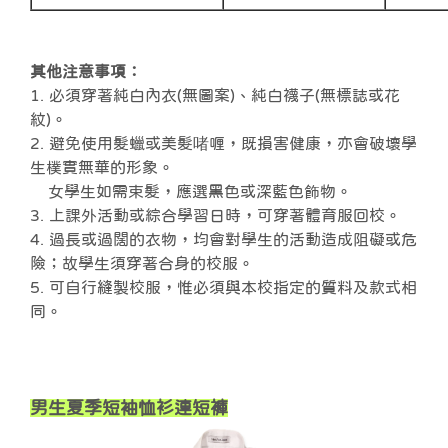
其他注意事項：
1. 必須穿著純白內衣(無圖案)、純白襪子(無標誌或花
紋)。
2. 避免使用髮蠟或美髮啫喱，既損害健康，亦會破壞學
生樸實無華的形象。
女學生如需束髮，應選黑色或深藍色飾物。
3. 上課外活動或綜合學習日時，可穿著體育服回校。
4. 過長或過闊的衣物，均會對學生的活動造成阻礙或危
險；故學生須穿著合身的校服。
5. 可自行縫製校服，惟必須與本校指定的質料及款式相
同。
男生夏季短袖恤衫連短褲