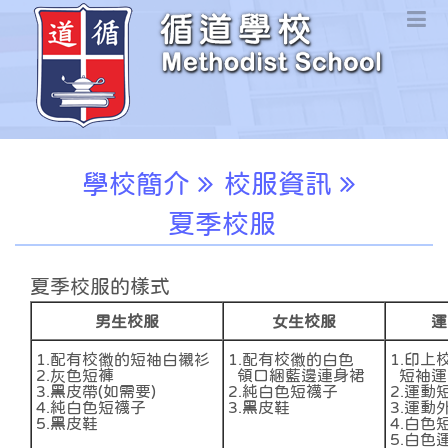
學校簡介
校服資訊
夏季校服
夏季校服的樣式
男生校服
女生校服
運
1.配有校徽的短袖白襯衫
1.配有校徽的白色
1.印上
2.灰色短褲
領口綑藍邊連身裙
短袖運
3.黑皮帶(如需要)
2.純白色短襪子
2.運動
4.純白色短襪子
3.黑皮鞋
3.運動
5.黑皮鞋
4.白色
5.白色