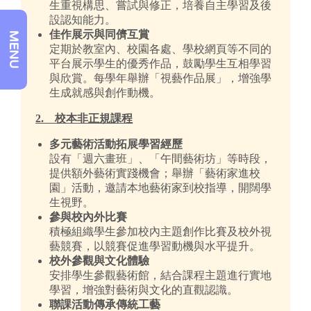
生重視構思、嘗試與修正，培養自主學習及後
設認知能力。
佳作展示與同儕互賞
MENU
定期於教室內、校園各處、學校網頁等不同的
平台展示學生的優秀作品，鼓勵學生互相學習
與欣賞。每學年舉辦「視藝作品展」，增強學
生成就感與創作動機。
2. 校本非正規課程
多元藝術活動拓展學習經歷
設有「週六畫班」、「午間藝術坊」等時段，
提供額外藝術實踐機會；舉辦「藝術家進校
園」活動，邀請本地藝術家到校指導，開闊學
生視野。
參與校內外比賽
積極組織學生參加校內主題創作比賽及校外視
藝競賽，以競賽促進學習動機與水平提升。
校外參觀與文化體驗
安排學生參觀藝術館，結合課程主題進行實地
學習，增強對藝術與文化的直觀認識。
聯課活動傳承傳統工藝