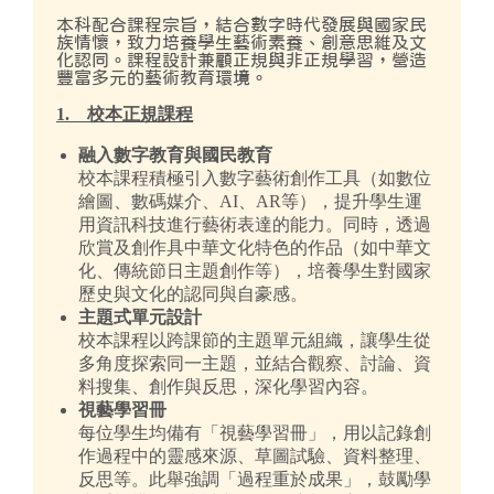
本科配合課程宗旨，結合數字時代發展與國家民
族情懷，致力培養學生藝術素養、創意思維及文
化認同。課程設計兼顧正規與非正規學習，營造
豐富多元的藝術教育環境。
1. 校本正規課程
融入數字教育與國民教育
校本課程積極引入數字藝術創作工具（如數位
繪圖、數碼媒介、AI、AR等），提升學生運
用資訊科技進行藝術表達的能力。同時，透過
欣賞及創作具中華文化特色的作品（如中華文
化、傳統節日主題創作等），培養學生對國家
歷史與文化的認同與自豪感。
主題式單元設計
校本課程以跨課節的主題單元組織，讓學生從
多角度探索同一主題，並結合觀察、討論、資
料搜集、創作與反思，深化學習內容。
視藝學習冊
每位學生均備有「視藝學習冊」，用以記錄創
作過程中的靈感來源、草圖試驗、資料整理、
反思等。此舉強調「過程重於成果」，鼓勵學