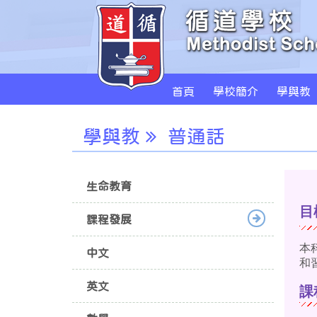
首頁
學校簡介
學與教
學與教
普通話
生命教育
目
課程發展
本
中文
和
英文
課