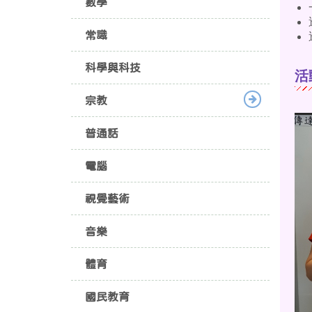
數學
常識
科學與科技
活
宗教
普通話
電腦
視覺藝術
音樂
體育
國民教育