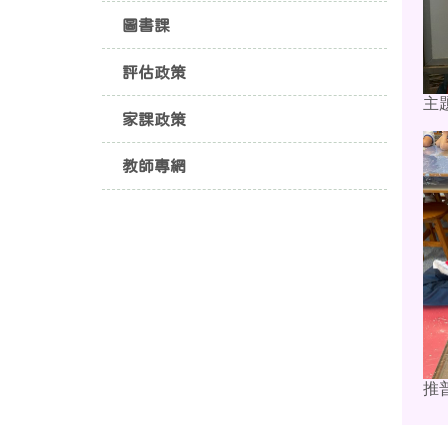
圖書課
評估政策
主
家課政策
教師專網
推