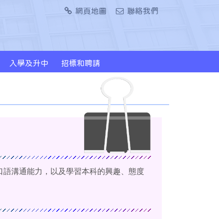
網頁地圖
聯絡我們
入學及升中
招標和聘請
2024/2026年度升中派位概況
口語溝通能力，以及學習本科的興趣、態度