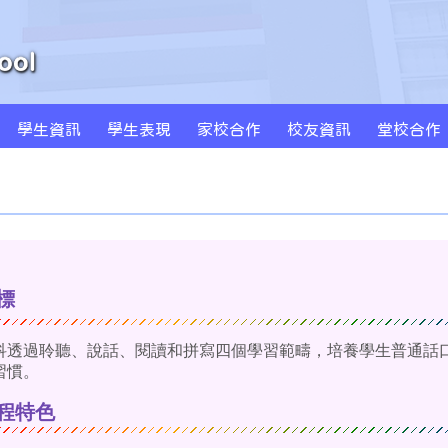
學生資訊
學生表現
家校合作
校友資訊
堂校合作
周年學校發計劃書及報告
學校發展津貼計劃書及報告
特色課程 SPARKLE
創新科技教學(BYOD及AI)
MS Sportstars 未來之星
Global Kids 世界公民
小藝術家作品集(一年級)
小藝術家作品集(二年級)
小藝術家作品集(三年級)
小藝術家作品集(四年級)
小藝術家作品集(五年級)
小藝術家作品集(六年級)
標
科透過聆聽、說話、閱讀和拼寫四個學習範疇，培養學生普通話
習慣。
程特色