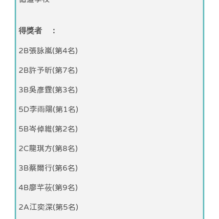
得獎者 ：
2B張詠嵐(第4名)
2B許予昕(第7名)
3B吳彥霆(第3名)
5D李雨陽(第1名)
5B岑倬維(第2名)
2C龍琪方(第8名)
3B蔡爾行(第6名)
4B廖芊莜(第9名)
2A江奕深(第5名)