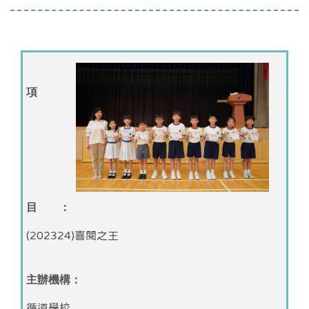
項
目 ：
(202324)喜閱之王
主辦機構：
循道學校