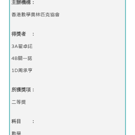
主辦機構：
香港數學奧林匹克協會
得獎者 ：
3A翟卓鍩
4B關一諾
1D周承亨
所獲獎項：
二等獎
科目 ：
數學