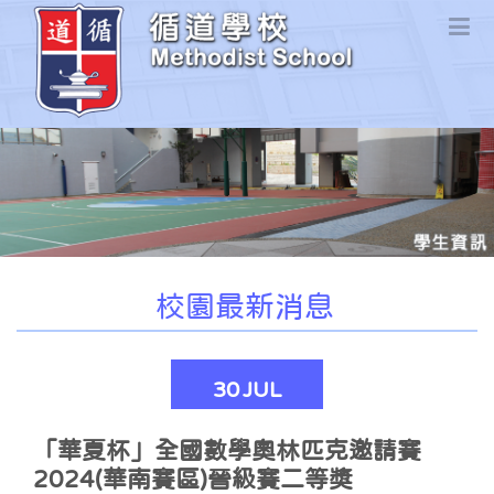
校園最新消息
30
JUL
「華夏杯」全國數學奧林匹克邀請賽
2024(華南賽區)晉級賽二等獎