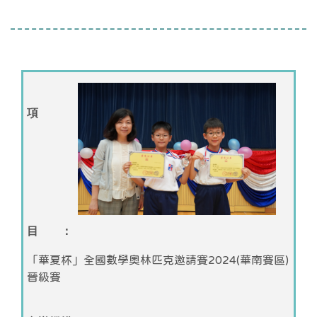
項
目 ：
「華夏杯」全國數學奧林匹克邀請賽2024(華南賽區)
晉級賽