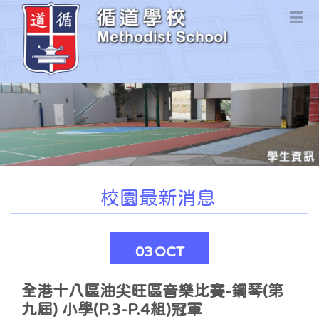
校園最新消息
03
OCT
全港十八區油尖旺區音樂比賽-鋼琴(第
九屆) 小學(P.3-P.4組)冠軍