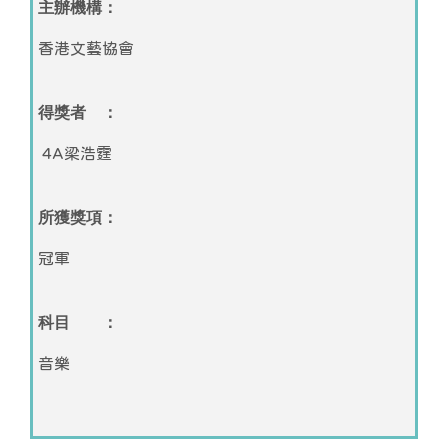
主辦機構：
香港文藝協會
得獎者 ：
4A梁浩霆
所獲獎項：
冠軍
科目 ：
音樂