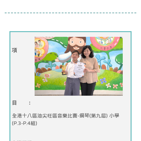
項
目 ：
全港十八區油尖旺區音樂比賽-鋼琴(第九屆) 小學
(P.3-P.4組)