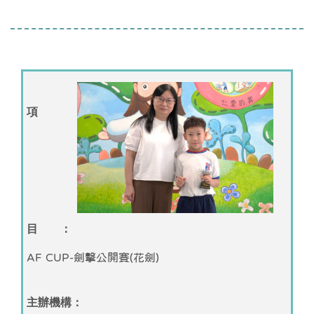
項
目 ：
AF CUP-劍擊公開賽(花劍)
主辦機構：