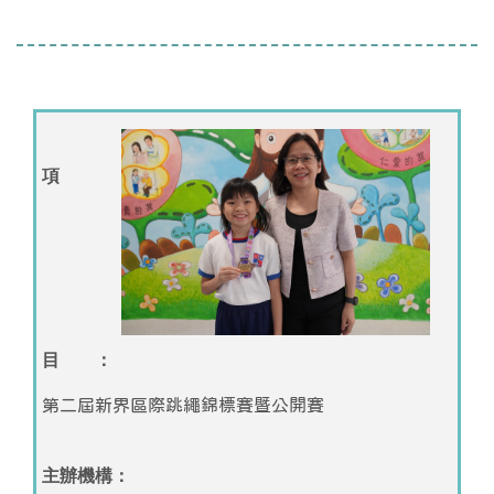
項
目 ：
第二屆新界區際跳繩錦標賽暨公開賽
主辦機構：