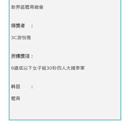
新界區體育總會
得獎者 ：
3C游悅雅
所獲獎項：
9歲或以下女子組30秒四人大繩季軍
科目 ：
體育