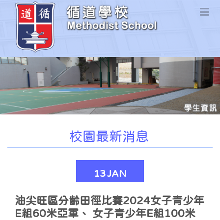
校園最新消息
13
JAN
油尖旺區分齡田徑比賽2024女子青少年
E組60米亞軍、 女子青少年E組100米