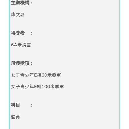
主辦機構：
康文暑
得獎者 ：
6A朱清言
所獲獎項：
女子青少年E組60米亞軍
女子青少年E組100米季軍
科目 ：
體育