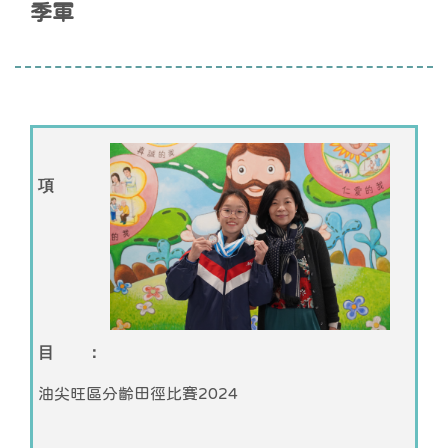
季軍
項
目 ：
油尖旺區分齡田徑比賽2024