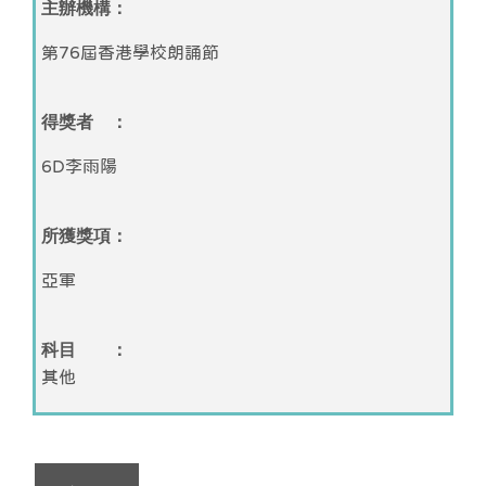
主辦機構：
第76屆香港學校朗誦節
得獎者 ：
6D李雨陽
所獲獎項：
亞軍
科目 ：
其他