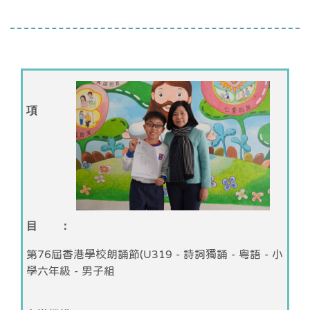
項
目 ：
第76屆香港學校朗誦節(U319 - 詩詞獨誦 - 粤語 - 小
學六年級 - 男子組