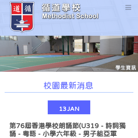
校園最新消息
13
JAN
第76屆香港學校朗誦節(U319 - 詩詞獨
誦 - 粤語 - 小學六年級 - 男子組亞軍