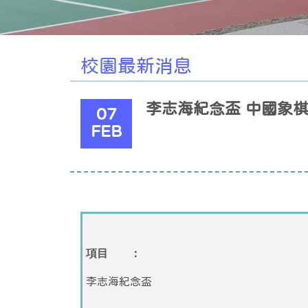
校園最新消息
李志海紀念盃 中國象
07
FEB
項目 ：
李志海紀念盃