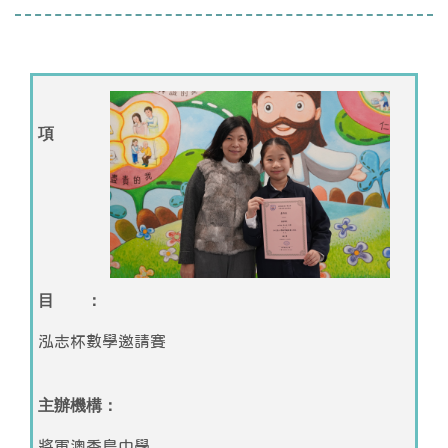
項
目 ：
泓志杯數學邀請賽
主辦機構：
將軍澳香島中學