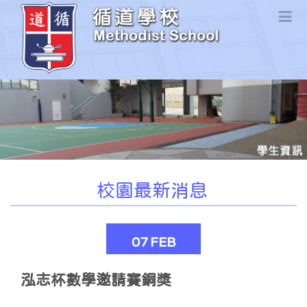
校園最新消息
07
FEB
泓志杯數學邀請賽銅獎