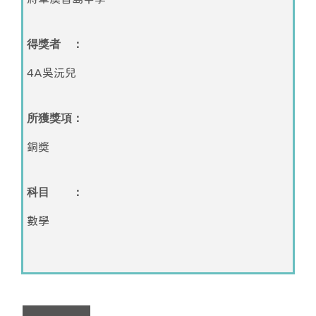
得獎者 ：
4A吳沅兒
所獲獎項：
銅獎
科目 ：
數學