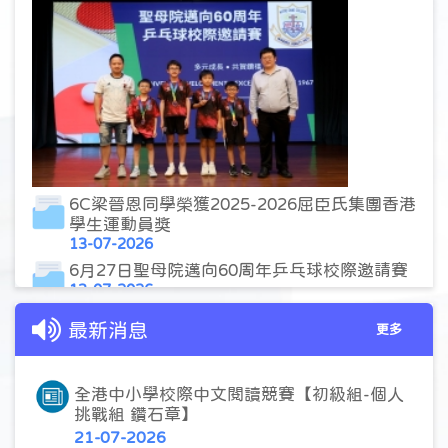
6C梁晉恩同學榮獲2025-2026屈臣氏集團香港
學生運動員獎
13-07-2026
6月27日聖母院邁向60周年乒乓球校際邀請賽
13-07-2026
AI體適能大賽(立定跳遠)
最新消息
更多
13-07-2026
澳洲團學生分享會
13-07-2026
全港中小學校際中文閱讀競賽【初級組-個人
挑戰組 鑽石章】
21-07-2026