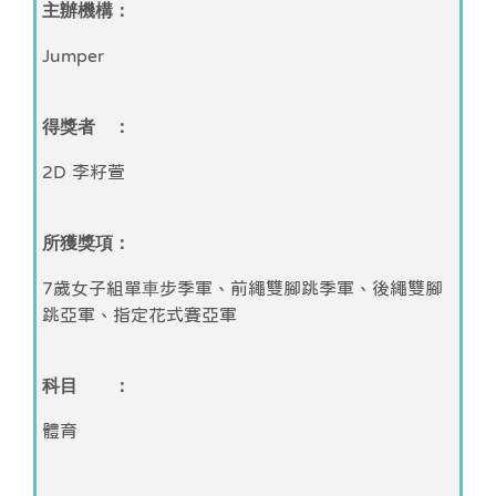
主辦機構：
Jumper
得獎者 ：
2D 李籽萱
所獲獎項：
7歲女子組單⾞步季軍、前繩雙腳跳季軍、後繩雙腳
跳亞軍、指定花式賽亞軍
科目 ：
體育