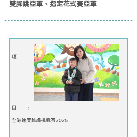
雙腳跳亞軍、指定花式賽亞軍
項
目 ：
全港速度跳繩挑戰賽2025