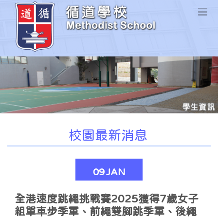
校園最新消息
09
JAN
全港速度跳繩挑戰賽2025獲得7歲女子
組單⾞步季軍、前繩雙腳跳季軍、後繩