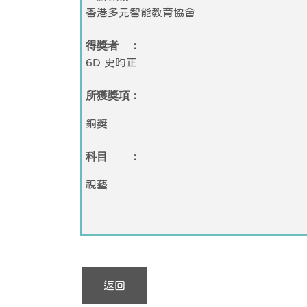
香港多元智能教育協會
得獎者 ：
6D 史昀正
所獲獎項：
銅獎
科目 ：
視藝
返回