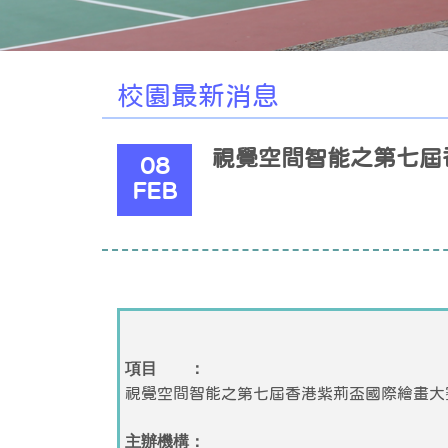
校園最新消息
視覺空間智能之第七屆
08
FEB
項目 ：
視覺空間智能之第七屆香港紫荊盃國際繪畫大
主辦機構：