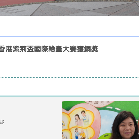
香港紫荊盃國際繪畫大賽獲銅獎
賽