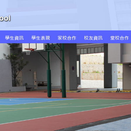
學生資訊
學生表現
家校合作
校友資訊
堂校合作
周年學校發計劃書及報告
學校發展津貼計劃書及報告
特色課程 SPARKLE
創新科技教學(BYOD及AI)
MS Sportstars 未來之星
Global Kids 世界公民
小藝術家作品集(一年級)
小藝術家作品集(二年級)
小藝術家作品集(三年級)
小藝術家作品集(四年級)
小藝術家作品集(五年級)
小藝術家作品集(六年級)