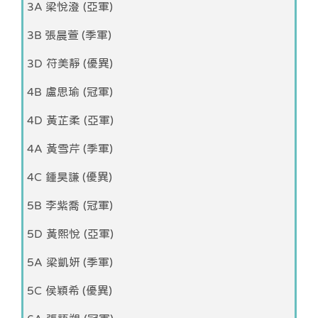
3A 梁悅澄 (亞軍)
3B 張晨萱 (季軍)
3D 符美靜 (優異)
4B 盧思瑜 (冠軍)
4D 黃芷柔 (亞軍)
4A 黃雪芹 (季軍)
4C 鍾昊謙 (優異)
5B 李紫喬 (冠軍)
5D 黃熙悅 (亞軍)
5A 梁凱妍 (季軍)
5C 侯穎希 (優異)