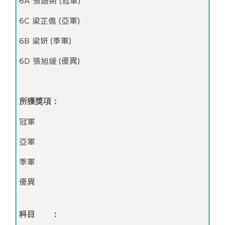
6A 張語朔 (冠軍)
6C 梁芷僑 (亞軍)
6B 梁妍 (季軍)
6D 張旭媛 (優異)
所獲獎項：
冠軍
亞軍
季軍
優異
科目 ：