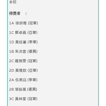
本校
得獎者 ：
1A 徐詩雅 (冠軍)
1C 鄭卓堯 (亞軍)
1D 黃炫蓁 (季軍)
1B 朱沛言 (優異)
2C 羅琬雯 (冠軍)
2D 黃雅歆 (亞軍)
2A 伍美蕬 (季軍)
2B 張詠嵐 (優異)
3C 黃梓星 (冠軍)